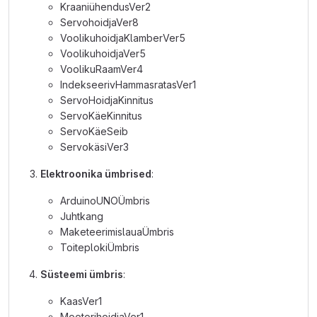
KraaniühendusVer2
ServohoidjaVer8
VoolikuhoidjaKlamberVer5
VoolikuhoidjaVer5
VoolikuRaamVer4
IndekseerivHammasratasVer1
ServoHoidjaKinnitus
ServoKäeKinnitus
ServoKäeSeib
ServokäsiVer3
Elektroonika ümbrised
:
ArduinoUNOÜmbris
Juhtkang
MaketeerimislauaÜmbris
ToiteplokiÜmbris
Süsteemi ümbris
:
KaasVer1
MootorihoidjaVer1