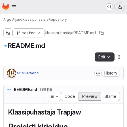
Homepage
Skip to main content
M
Argo Aljand
Klaasipuhastaja
Repository
master
klaasipuhastaja
README.md
README.md
Edit
Fil
History
a5875ebc
README.md
1.89 KiB
Table of contents
Code
Preview
Blame
Klaasipuhastaja Trapjaw
Projekti kirjeldus