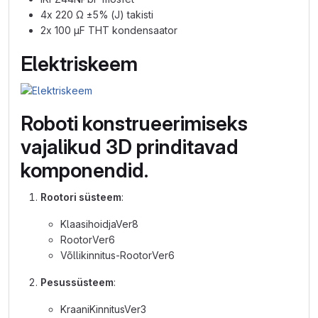
4x 220 Ω ±5% (J) takisti
2x 100 µF THT kondensaator
Elektriskeem
Roboti konstrueerimiseks
vajalikud 3D prinditavad
komponendid.
Rootori süsteem
:
KlaasihoidjaVer8
RootorVer6
Võllikinnitus-RootorVer6
Pesussüsteem
:
KraaniKinnitusVer3