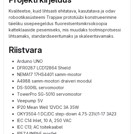
Kvaliteetse, kuid lihtsasti ehitatava, kasutatava ja odav
robootikasüsteemi Trapjaw prototüübi konstrueerimine
täieliku sisepeegeldus fluorestsentsmikrsokoopia
katteklaaside pesemiseks, mis muudaks tootmisprotsessi
lihtsamaks, standardiseeritumaks ja skaleeritavamaks.
Riistvara
Arduino UNO
DFR0287 LCD12864 Shield
NEMA17 17HS4401 samm-mootor
A4988 samm-mootori draiveri moodul
DS-S006L servomootor
TowerPro SG-5010 servomootor
Veepump 5V
IP20 Mean Well 12VDC 3A 35W
OKY3504-1 DC/DC step-down 4.75-23V/1-17 3A23
IEC C14 Inlet, 10 A, 250 VAC
IEC C13; AC toitekaabel
IRFZ44NPbF mosfet